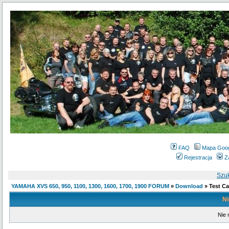
FAQ
Mapa Goo
Rejestracja
Z
Szu
YAMAHA XVS 650, 950, 1100, 1300, 1600, 1700, 1900 FORUM
»
Download
» Test Ca
Ni
Nie 