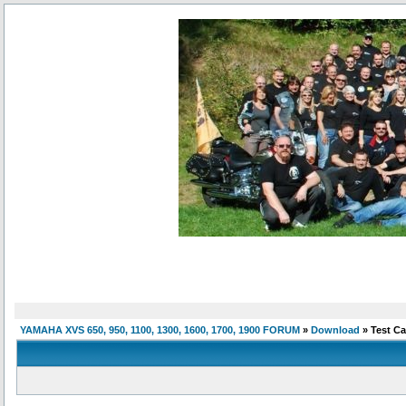
YAMAHA XVS 650, 950, 1100, 1300, 1600, 1700, 1900 FORUM
»
Download
» Test Ca