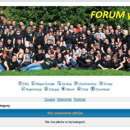
FAQ
Mapa Google
Szukaj
Użytkownicy
Grupy
Rejestracja
Zaloguj
Album
Chat
Download
Szukaj
Statystyki
Toplista
tegory
Nie znaleziono plików
Nie ma plików w tej kategorii.