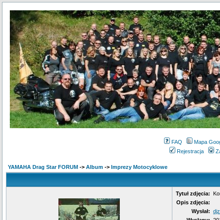
FAQ
Mapa Goo
Rejestracja
Z
YAMAHA Drag Star FORUM
->
Album
->
Imprezy Motocyklowe
Tytuł zdjęcia:
Ko
Opis zdjęcia:
Wysłał:
dj