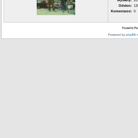
Wysłany:
20
Odsłon:
12
Komentarze:
0
Powered by Pho
Powered by
phpBB
m