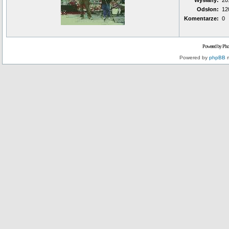
Wysłany:
20
Odsłon:
12
Komentarze:
0
Powered by Pho
Powered by
phpBB
m