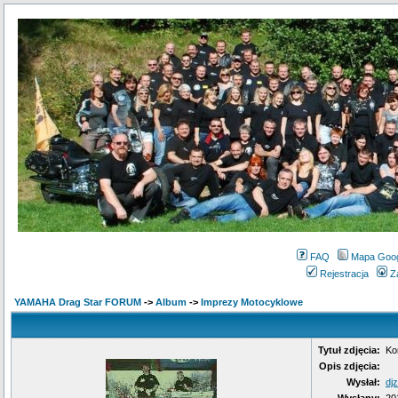
FAQ
Mapa Goo
Rejestracja
Z
YAMAHA Drag Star FORUM
->
Album
->
Imprezy Motocyklowe
Tytuł zdjęcia:
Ko
Opis zdjęcia:
Wysłał:
dj