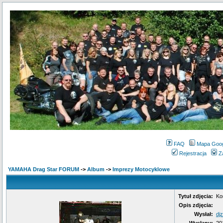
FAQ
Mapa Goo
Rejestracja
Z
YAMAHA Drag Star FORUM
->
Album
->
Imprezy Motocyklowe
Tytuł zdjęcia:
Ko
Opis zdjęcia:
Wysłał:
dj