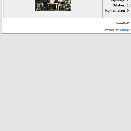
Wysłany:
20
Odsłon:
13
Komentarze:
0
Powered by Pho
Powered by
phpBB
m