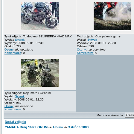
Tytuł zdjęcia: To dopiero SZLIFIERKA -MAD MAX
Tytuł zdjęcia: Cdn palenia gumy
Wysłał:
Sylwek
Wysłał:
Sylwek
Wysłany: 2008-09-01, 22:39
Wysłany: 2008-09-01, 22:38
Odsłon: 729
Odsłon: 390
Oceny
:
nie ocenione
Oceny
:
nie ocenione
Komentarze
: 0
Komentarze
: 0
Tytuł zdjęcia: Moje moto i Generał
Wysłał:
Sylwek
Wysłany: 2008-09-01, 22:35
Odsłon: 942
Oceny
:
nie ocenione
Komentarze
: 0
Metoda sortowania:
Dodaj zdjęcie
YAMAHA Drag Star FORUM
->
Album
->
Ostróda 2008