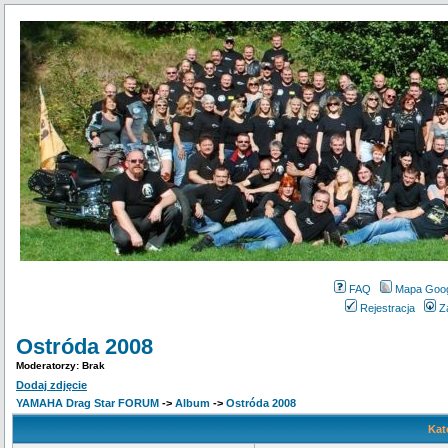
FAQ
Mapa Goo
Rejestracja
Z
Ostróda 2008
Moderatorzy: Brak
Dodaj zdjęcie
YAMAHA Drag Star FORUM
->
Album
->
Ostróda 2008
Kat