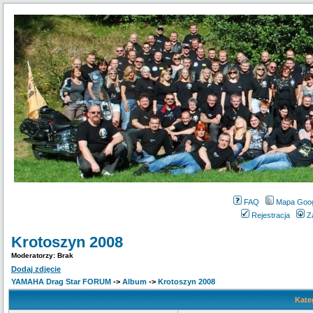
FAQ
Mapa Goo
Rejestracja
Z
Krotoszyn 2008
Moderatorzy: Brak
Dodaj zdjęcie
YAMAHA Drag Star FORUM
->
Album
->
Krotoszyn 2008
Kate