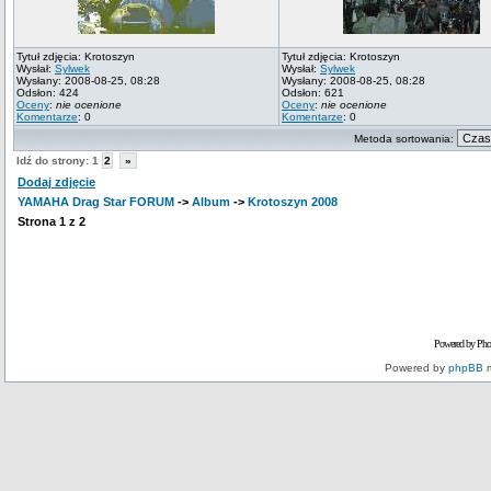
Tytuł zdjęcia: Krotoszyn
Tytuł zdjęcia: Krotoszyn
Wysłał:
Sylwek
Wysłał:
Sylwek
Wysłany: 2008-08-25, 08:28
Wysłany: 2008-08-25, 08:28
Odsłon: 424
Odsłon: 621
Oceny
:
nie ocenione
Oceny
:
nie ocenione
Komentarze
: 0
Komentarze
: 0
Metoda sortowania:
Idź do strony:
1
2
»
Dodaj zdjęcie
YAMAHA Drag Star FORUM
->
Album
->
Krotoszyn 2008
Strona
1
z
2
Powered by Pho
Powered by
phpBB
m