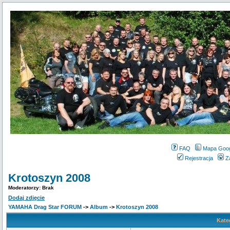
FAQ
Mapa Goo
Rejestracja
Z
Krotoszyn 2008
Moderatorzy: Brak
Dodaj zdjęcie
YAMAHA Drag Star FORUM
->
Album
->
Krotoszyn 2008
Kate