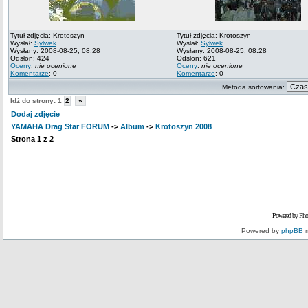
Tytuł zdjęcia: Krotoszyn
Tytuł zdjęcia: Krotoszyn
Wysłał:
Sylwek
Wysłał:
Sylwek
Wysłany: 2008-08-25, 08:28
Wysłany: 2008-08-25, 08:28
Odsłon: 424
Odsłon: 621
Oceny
:
nie ocenione
Oceny
:
nie ocenione
Komentarze
: 0
Komentarze
: 0
Metoda sortowania:
Idź do strony:
1
2
»
Dodaj zdjęcie
YAMAHA Drag Star FORUM
->
Album
->
Krotoszyn 2008
Strona
1
z
2
Powered by Pho
Powered by
phpBB
m