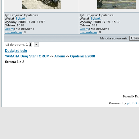
Tytuł zdjęcia: Opalenica
Tytuł zdjęcia: Opalenica
Wysłał:
Sylwek
Wysłał:
Sylwek
Wysłany: 2008-07-30, 11:57
Wysłany: 2008-07-29, 15:28
Odsłon: 1018
Odsłon: 381
Oceny
:
nie ocenione
Oceny
:
nie ocenione
Komentarze
: 0
Komentarze
: 0
Metoda sortowania:
Idź do strony:
1
2
»
Dodaj zdjęcie
YAMAHA Drag Star FORUM
->
Album
->
Opalenica 2008
Strona
1
z
2
Powered by Pho
Powered by
phpBB
m