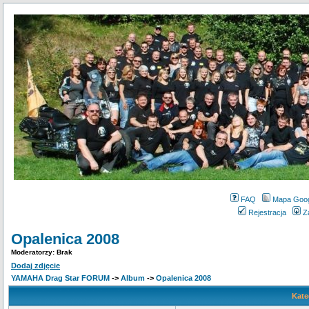
FAQ
Mapa Goo
Rejestracja
Z
Opalenica 2008
Moderatorzy: Brak
Dodaj zdjęcie
YAMAHA Drag Star FORUM
->
Album
->
Opalenica 2008
Kate