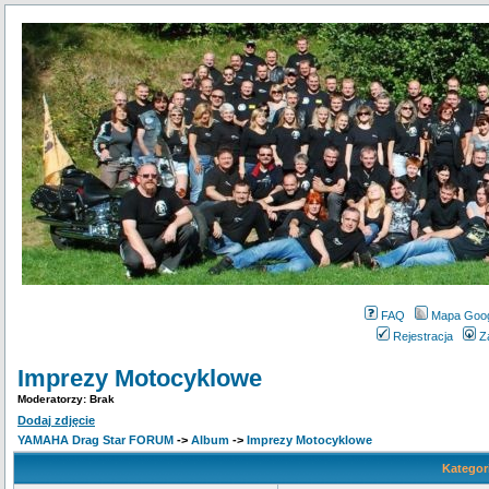
FAQ
Mapa Goo
Rejestracja
Z
Imprezy Motocyklowe
Moderatorzy: Brak
Dodaj zdjęcie
YAMAHA Drag Star FORUM
->
Album
->
Imprezy Motocyklowe
Kategor