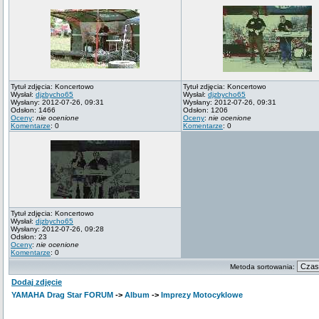
Tytuł zdjęcia: Koncertowo
Tytuł zdjęcia: Koncertowo
Wysłał:
djzbycho65
Wysłał:
djzbycho65
Wysłany: 2012-07-26, 09:31
Wysłany: 2012-07-26, 09:31
Odsłon: 1466
Odsłon: 1206
Oceny
:
nie ocenione
Oceny
:
nie ocenione
Komentarze
: 0
Komentarze
: 0
Tytuł zdjęcia: Koncertowo
Wysłał:
djzbycho65
Wysłany: 2012-07-26, 09:28
Odsłon: 23
Oceny
:
nie ocenione
Komentarze
: 0
Metoda sortowania:
Dodaj zdjęcie
YAMAHA Drag Star FORUM
->
Album
->
Imprezy Motocyklowe