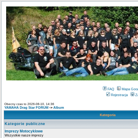
FAQ
Mapa Goo
Rejestracja
Z
Obecny czas to 2026-08-10, 14:36
YAMAHA Drag Star FORUM
->
Album
Kategoria
Kategorie publiczne
Imprezy Motocyklowe
Wszystkie nasze imprezy