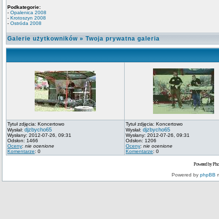
Podkategorie:
-
Opalenica 2008
-
Krotoszyn 2008
-
Ostróda 2008
Galerie użytkowników
»
Twoja prywatna galeria
Tytuł zdjęcia: Koncertowo
Tytuł zdjęcia: Koncertowo
djzbycho65
djzbycho65
Wysłał:
Wysłał:
Wysłany: 2012-07-26, 09:31
Wysłany: 2012-07-26, 09:31
Odsłon: 1466
Odsłon: 1206
Oceny
:
nie ocenione
Oceny
:
nie ocenione
Komentarze
: 0
Komentarze
: 0
Powered by Pho
Powered by
phpBB
m