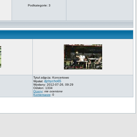
Podkategorie: 3
Tytuł zdjęcia: Koncertowo
djzbycho65
Wysłał:
Wysłany: 2012-07-26, 09:29
Odsłon: 1334
Oceny
:
nie ocenione
Komentarze
: 0