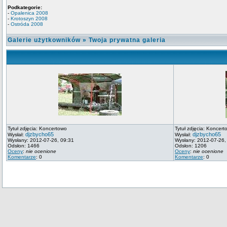
Podkategorie:
-
Opalenica 2008
-
Krotoszyn 2008
-
Ostróda 2008
Galerie użytkowników
»
Twoja prywatna galeria
Tytuł zdjęcia: Koncertowo
Tytuł zdjęcia: Koncert
djzbycho65
djzbycho65
Wysłał:
Wysłał:
Wysłany: 2012-07-26, 09:31
Wysłany: 2012-07-26,
Odsłon: 1466
Odsłon: 1206
Oceny
:
nie ocenione
Oceny
:
nie ocenione
Komentarze
: 0
Komentarze
: 0