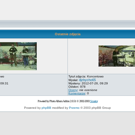
Ostatnie zdjęcia
owo
Tytuł zdjęcia: Koncertowo
djzbycho65
Wysłał:
 09:31
Wysłany: 2012-07-26, 09:29
Odsłon: 978
Oceny
:
nie ocenione
Komentarze
: 0
Powered by Photo Album Addon 2.0.51 © 2002-2003
Smartor
Powered by
phpBB
modified by
Przemo
© 2003 phpBB Group