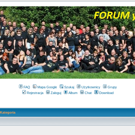
FAQ
Mapa Google
Szukaj
Użytkownicy
Grupy
Rejestracja
Zaloguj
Album
Chat
Download
Kategoria