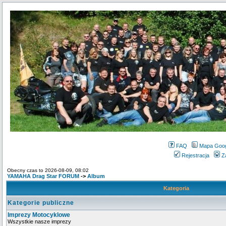
FAQ
Mapa Goo
Rejestracja
Z
Obecny czas to 2026-08-09, 08:02
YAMAHA Drag Star FORUM
->
Album
Kategoria
Kategorie publiczne
Imprezy Motocyklowe
Wszystkie nasze imprezy