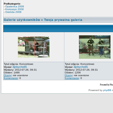
Podkategorie:
-
Opalenica 2008
-
Krotoszyn 2008
-
Ostróda 2008
Galerie użytkowników
»
Twoja prywatna galeria
Tytuł zdjęcia: Koncertowo
Tytuł zdjęcia: Koncertowo
djzbycho65
djzbycho65
Wysłał:
Wysłał:
Wysłany: 2012-07-26, 09:31
Wysłany: 2012-07-26, 09:31
Odsłon: 1466
Odsłon: 1206
Oceny
:
nie ocenione
Oceny
:
nie ocenione
Komentarze
: 0
Komentarze
: 0
Powered by Pho
Powered by
phpBB
m