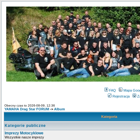
FAQ
Mapa Goo
Rejestracja
Z
Obecny czas to 2026-08-09, 12:36
YAMAHA Drag Star FORUM
->
Album
Kategoria
Kategorie publiczne
Imprezy Motocyklowe
Wszystkie nasze imprezy