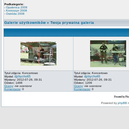
Podkategorie:
-
Opalenica 2008
-
Krotoszyn 2008
-
Ostróda 2008
Galerie użytkowników
»
Twoja prywatna galeria
Tytuł zdjęcia: Koncertowo
Tytuł zdjęcia: Koncertowo
djzbycho65
djzbycho65
Wysłał:
Wysłał:
Wysłany: 2012-07-26, 09:31
Wysłany: 2012-07-26, 09:31
Odsłon: 1466
Odsłon: 1206
Oceny
:
nie ocenione
Oceny
:
nie ocenione
Komentarze
: 0
Komentarze
: 0
Powered by Pho
Powered by
phpBB
m