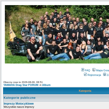
FAQ
Mapa Goo
Rejestracja
Z
Obecny czas to 2026-08-06, 08:51
YAMAHA Drag Star FORUM
->
Album
Kategoria
Kategorie publiczne
Imprezy Motocyklowe
Wszystkie nasze imprezy