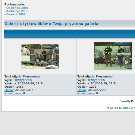
Podkategorie:
-
Opalenica 2008
-
Krotoszyn 2008
-
Ostróda 2008
Galerie użytkowników
»
Twoja prywatna galeria
Tytuł zdjęcia: Koncertowo
Tytuł zdjęcia: Koncertowo
djzbycho65
djzbycho65
Wysłał:
Wysłał:
Wysłany: 2012-07-26, 09:31
Wysłany: 2012-07-26, 09:31
Odsłon: 1466
Odsłon: 1206
Oceny
:
nie ocenione
Oceny
:
nie ocenione
Komentarze
: 0
Komentarze
: 0
Powered by Pho
Powered by
phpBB
m