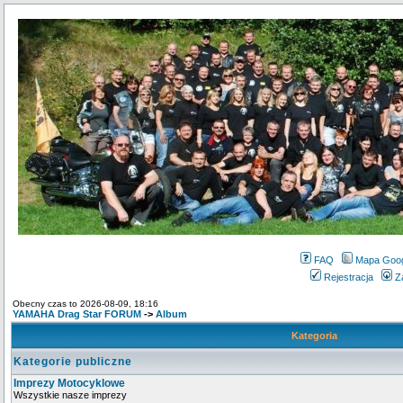
FAQ
Mapa Goo
Rejestracja
Z
Obecny czas to 2026-08-09, 18:16
YAMAHA Drag Star FORUM
->
Album
Kategoria
Kategorie publiczne
Imprezy Motocyklowe
Wszystkie nasze imprezy