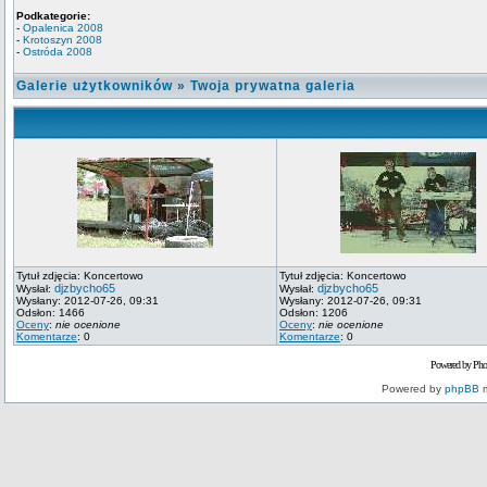
Podkategorie:
-
Opalenica 2008
-
Krotoszyn 2008
-
Ostróda 2008
Galerie użytkowników
»
Twoja prywatna galeria
Tytuł zdjęcia: Koncertowo
Tytuł zdjęcia: Koncertowo
djzbycho65
djzbycho65
Wysłał:
Wysłał:
Wysłany: 2012-07-26, 09:31
Wysłany: 2012-07-26, 09:31
Odsłon: 1466
Odsłon: 1206
Oceny
:
nie ocenione
Oceny
:
nie ocenione
Komentarze
: 0
Komentarze
: 0
Powered by Pho
Powered by
phpBB
m