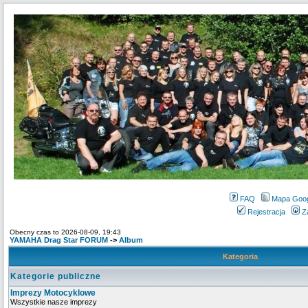
FAQ
Mapa Goo
Rejestracja
Z
Obecny czas to 2026-08-09, 19:43
YAMAHA Drag Star FORUM
->
Album
Kategoria
Kategorie publiczne
Imprezy Motocyklowe
Wszystkie nasze imprezy