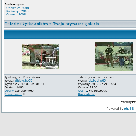
Podkategorie:
-
Opalenica 2008
-
Krotoszyn 2008
-
Ostróda 2008
Galerie użytkowników
»
Twoja prywatna galeria
Tytuł zdjęcia: Koncertowo
Tytuł zdjęcia: Koncertowo
djzbycho65
djzbycho65
Wysłał:
Wysłał:
Wysłany: 2012-07-26, 09:31
Wysłany: 2012-07-26, 09:31
Odsłon: 1466
Odsłon: 1206
Oceny
:
nie ocenione
Oceny
:
nie ocenione
Komentarze
: 0
Komentarze
: 0
Powered by Pho
Powered by
phpBB
m