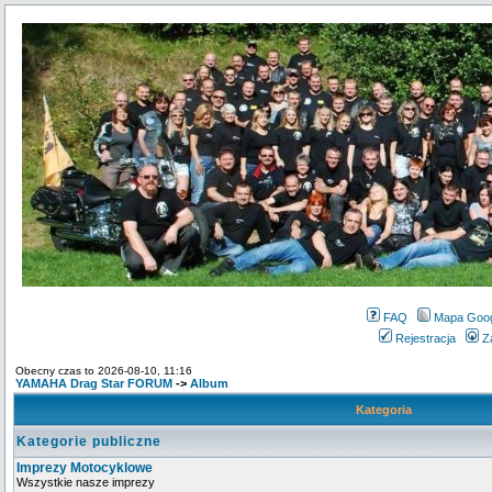
FAQ
Mapa Goo
Rejestracja
Z
Obecny czas to 2026-08-10, 11:16
YAMAHA Drag Star FORUM
->
Album
Kategoria
Kategorie publiczne
Imprezy Motocyklowe
Wszystkie nasze imprezy