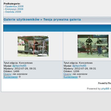
Podkategorie:
-
Opalenica 2008
-
Krotoszyn 2008
-
Ostróda 2008
Galerie użytkowników
»
Twoja prywatna galeria
Tytuł zdjęcia: Koncertowo
Tytuł zdjęcia: Koncertowo
djzbycho65
djzbycho65
Wysłał:
Wysłał:
Wysłany: 2012-07-26, 09:31
Wysłany: 2012-07-26, 09:31
Odsłon: 1466
Odsłon: 1206
Oceny
:
nie ocenione
Oceny
:
nie ocenione
Komentarze
: 0
Komentarze
: 0
Powered by Pho
Powered by
phpBB
m