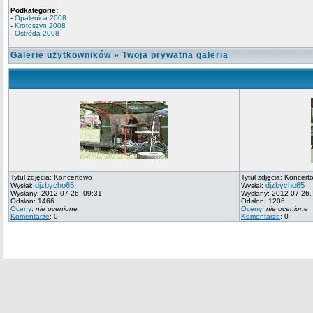
Podkategorie:
-
Opalenica 2008
-
Krotoszyn 2008
-
Ostróda 2008
Galerie użytkowników
»
Twoja prywatna galeria
Tytuł zdjęcia: Koncertowo
Tytuł zdjęcia: Koncert
djzbycho65
djzbycho65
Wysłał:
Wysłał:
Wysłany: 2012-07-26, 09:31
Wysłany: 2012-07-26,
Odsłon: 1466
Odsłon: 1206
Oceny
:
nie ocenione
Oceny
:
nie ocenione
Komentarze
: 0
Komentarze
: 0