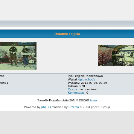
Ostatnie zdjęcia
owo
Tytuł zdjęcia: Koncertowo
djzbycho65
Wysłał:
 09:31
Wysłany: 2012-07-26, 09:29
Odsłon: 978
Oceny
:
nie ocenione
Komentarze
: 0
Powered by Photo Album Addon 2.0.51 © 2002-2003
Smartor
Powered by
phpBB
modified by
Przemo
© 2003 phpBB Group