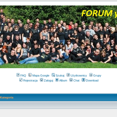
FAQ
Mapa Google
Szukaj
Użytkownicy
Grupy
Rejestracja
Zaloguj
Album
Chat
Download
Kategoria