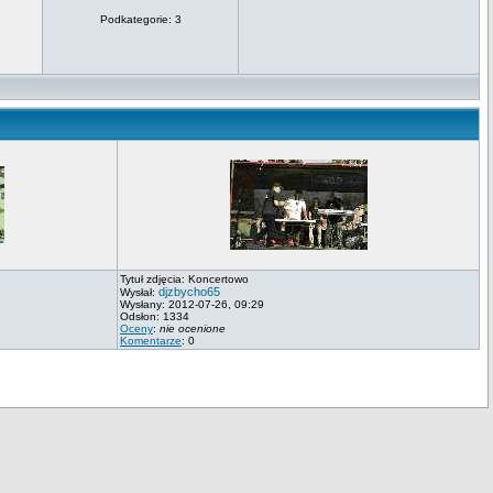
Podkategorie: 3
Tytuł zdjęcia: Koncertowo
djzbycho65
Wysłał:
Wysłany: 2012-07-26, 09:29
Odsłon: 1334
Oceny
:
nie ocenione
Komentarze
: 0