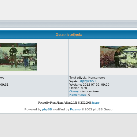
Ostatnie zdjęcia
owo
Tytuł zdjęcia: Koncertowo
djzbycho65
Wysłał:
 09:31
Wysłany: 2012-07-26, 09:29
Odsłon: 978
Oceny
:
nie ocenione
Komentarze
: 0
Powered by Photo Album Addon 2.0.51 © 2002-2003
Smartor
Powered by
phpBB
modified by
Przemo
© 2003 phpBB Group