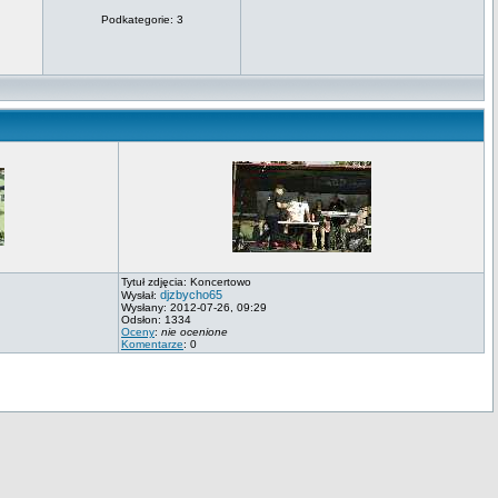
Podkategorie: 3
Tytuł zdjęcia: Koncertowo
djzbycho65
Wysłał:
Wysłany: 2012-07-26, 09:29
Odsłon: 1334
Oceny
:
nie ocenione
Komentarze
: 0