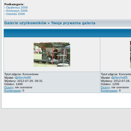
Podkategorie:
-
Opalenica 2008
-
Krotoszyn 2008
-
Ostróda 2008
Galerie użytkowników
»
Twoja prywatna galeria
Tytuł zdjęcia: Koncertowo
Tytuł zdjęcia: Koncert
djzbycho65
djzbycho65
Wysłał:
Wysłał:
Wysłany: 2012-07-26, 09:31
Wysłany: 2012-07-26,
Odsłon: 1466
Odsłon: 1206
Oceny
:
nie ocenione
Oceny
:
nie ocenione
Komentarze
: 0
Komentarze
: 0