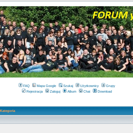
FAQ
Mapa Google
Szukaj
Użytkownicy
Grupy
Rejestracja
Zaloguj
Album
Chat
Download
Kategoria