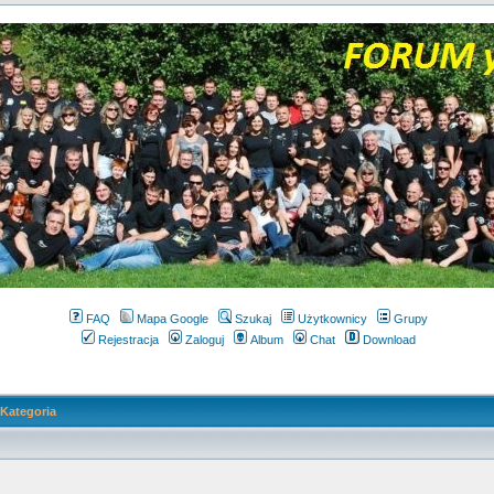
FAQ
Mapa Google
Szukaj
Użytkownicy
Grupy
Rejestracja
Zaloguj
Album
Chat
Download
Kategoria