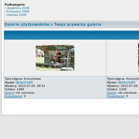
Podkategorie:
-
Opalenica 2008
-
Krotoszyn 2008
-
Ostróda 2008
Galerie użytkowników
»
Twoja prywatna galeria
Tytuł zdjęcia: Koncertowo
Tytuł zdjęcia: Koncert
djzbycho65
djzbycho65
Wysłał:
Wysłał:
Wysłany: 2012-07-26, 09:31
Wysłany: 2012-07-26,
Odsłon: 1466
Odsłon: 1206
Oceny
:
nie ocenione
Oceny
:
nie ocenione
Komentarze
: 0
Komentarze
: 0