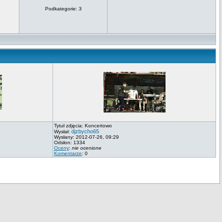
Podkategorie: 3
Tytuł zdjęcia: Koncertowo
djzbycho65
Wysłał:
Wysłany: 2012-07-26, 09:29
Odsłon: 1334
Oceny
:
nie ocenione
Komentarze
: 0