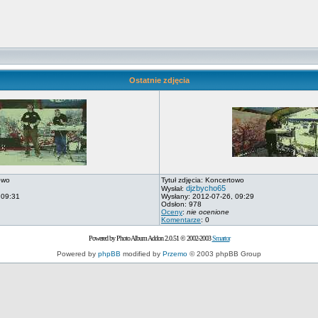
Ostatnie zdjęcia
owo
Tytuł zdjęcia: Koncertowo
djzbycho65
Wysłał:
 09:31
Wysłany: 2012-07-26, 09:29
Odsłon: 978
Oceny
:
nie ocenione
Komentarze
: 0
Powered by Photo Album Addon 2.0.51 © 2002-2003
Smartor
Powered by
phpBB
modified by
Przemo
© 2003 phpBB Group