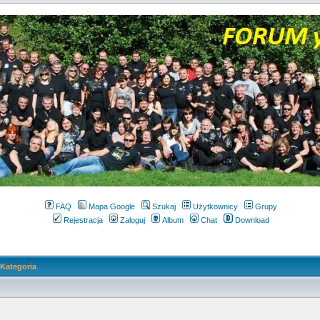
FAQ
Mapa Google
Szukaj
Użytkownicy
Grupy
Rejestracja
Zaloguj
Album
Chat
Download
Kategoria