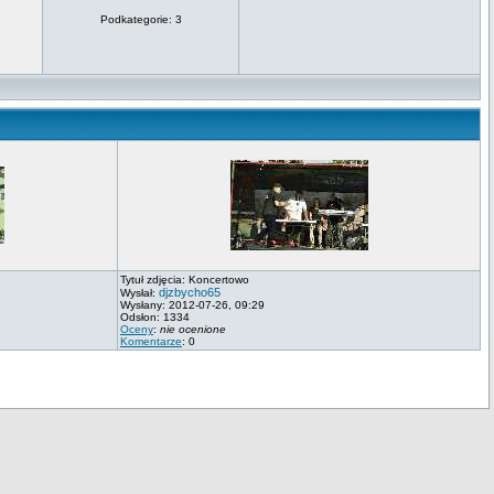
Podkategorie: 3
Tytuł zdjęcia: Koncertowo
djzbycho65
Wysłał:
Wysłany: 2012-07-26, 09:29
Odsłon: 1334
Oceny
:
nie ocenione
Komentarze
: 0