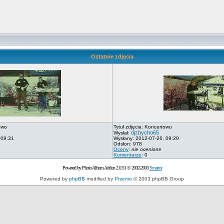
Ostatnie zdjęcia
owo
Tytuł zdjęcia: Koncertowo
djzbycho65
Wysłał:
 09:31
Wysłany: 2012-07-26, 09:29
Odsłon: 978
Oceny
:
nie ocenione
Komentarze
: 0
Powered by Photo Album Addon 2.0.51 © 2002-2003
Smartor
Powered by
phpBB
modified by
Przemo
© 2003 phpBB Group