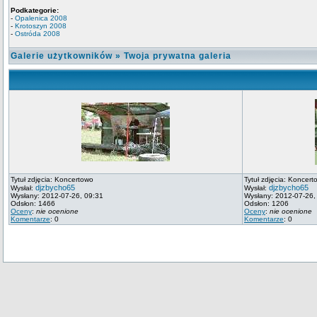
Podkategorie:
-
Opalenica 2008
-
Krotoszyn 2008
-
Ostróda 2008
Galerie użytkowników
»
Twoja prywatna galeria
Tytuł zdjęcia: Koncertowo
Tytuł zdjęcia: Koncert
djzbycho65
djzbycho65
Wysłał:
Wysłał:
Wysłany: 2012-07-26, 09:31
Wysłany: 2012-07-26,
Odsłon: 1466
Odsłon: 1206
Oceny
:
nie ocenione
Oceny
:
nie ocenione
Komentarze
: 0
Komentarze
: 0