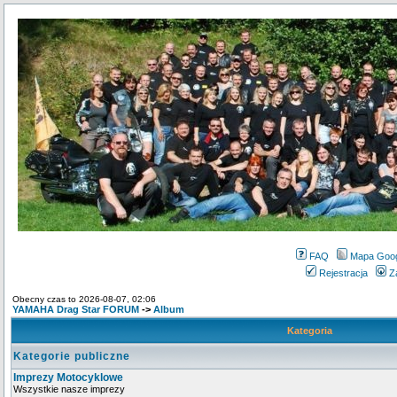
FAQ
Mapa Goo
Rejestracja
Z
Obecny czas to 2026-08-07, 02:06
YAMAHA Drag Star FORUM
->
Album
Kategoria
Kategorie publiczne
Imprezy Motocyklowe
Wszystkie nasze imprezy