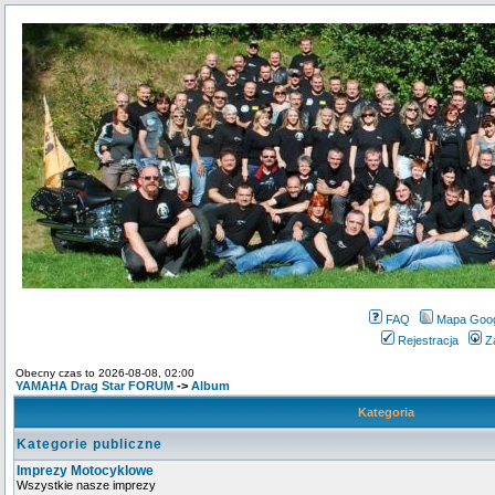
FAQ
Mapa Goo
Rejestracja
Z
Obecny czas to 2026-08-08, 02:00
YAMAHA Drag Star FORUM
->
Album
Kategoria
Kategorie publiczne
Imprezy Motocyklowe
Wszystkie nasze imprezy