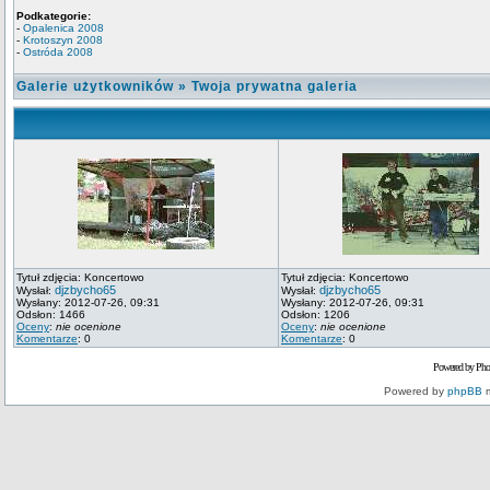
Podkategorie:
-
Opalenica 2008
-
Krotoszyn 2008
-
Ostróda 2008
Galerie użytkowników
»
Twoja prywatna galeria
Tytuł zdjęcia: Koncertowo
Tytuł zdjęcia: Koncertowo
djzbycho65
djzbycho65
Wysłał:
Wysłał:
Wysłany: 2012-07-26, 09:31
Wysłany: 2012-07-26, 09:31
Odsłon: 1466
Odsłon: 1206
Oceny
:
nie ocenione
Oceny
:
nie ocenione
Komentarze
: 0
Komentarze
: 0
Powered by Pho
Powered by
phpBB
m