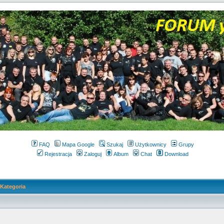
FAQ
Mapa Google
Szukaj
Użytkownicy
Grupy
Rejestracja
Zaloguj
Album
Chat
Download
Kategoria