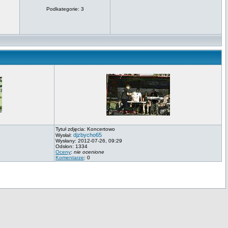
Podkategorie: 3
Tytuł zdjęcia: Koncertowo
djzbycho65
Wysłał:
Wysłany: 2012-07-26, 09:29
Odsłon: 1334
Oceny
:
nie ocenione
Komentarze
: 0