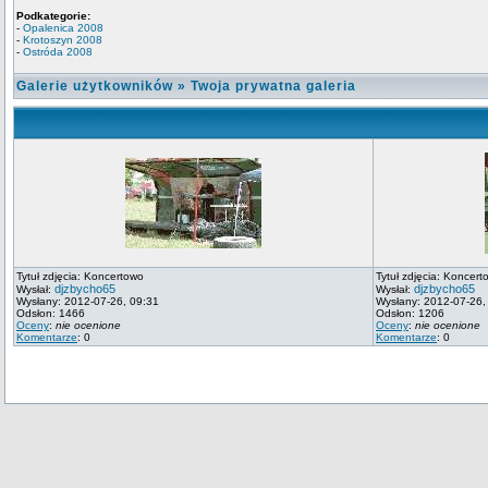
Podkategorie:
-
Opalenica 2008
-
Krotoszyn 2008
-
Ostróda 2008
Galerie użytkowników
»
Twoja prywatna galeria
Tytuł zdjęcia: Koncertowo
Tytuł zdjęcia: Koncert
djzbycho65
djzbycho65
Wysłał:
Wysłał:
Wysłany: 2012-07-26, 09:31
Wysłany: 2012-07-26,
Odsłon: 1466
Odsłon: 1206
Oceny
:
nie ocenione
Oceny
:
nie ocenione
Komentarze
: 0
Komentarze
: 0