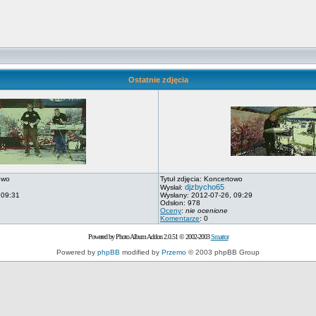
Ostatnie zdjęcia
owo
Tytuł zdjęcia: Koncertowo
djzbycho65
Wysłał:
 09:31
Wysłany: 2012-07-26, 09:29
Odsłon: 978
Oceny
:
nie ocenione
Komentarze
: 0
Powered by Photo Album Addon 2.0.51 © 2002-2003
Smartor
Powered by
phpBB
modified by
Przemo
© 2003 phpBB Group