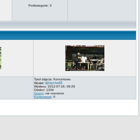
Podkategorie: 3
Tytuł zdjęcia: Koncertowo
djzbycho65
Wysłał:
Wysłany: 2012-07-26, 09:29
Odsłon: 1334
Oceny
:
nie ocenione
Komentarze
: 0