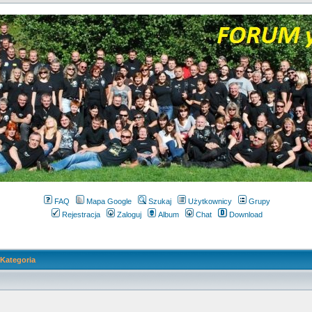
FAQ
Mapa Google
Szukaj
Użytkownicy
Grupy
Rejestracja
Zaloguj
Album
Chat
Download
Kategoria