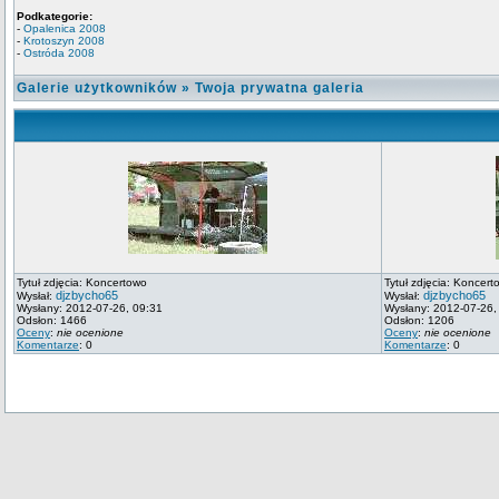
Podkategorie:
-
Opalenica 2008
-
Krotoszyn 2008
-
Ostróda 2008
Galerie użytkowników
»
Twoja prywatna galeria
Tytuł zdjęcia: Koncertowo
Tytuł zdjęcia: Koncert
djzbycho65
djzbycho65
Wysłał:
Wysłał:
Wysłany: 2012-07-26, 09:31
Wysłany: 2012-07-26,
Odsłon: 1466
Odsłon: 1206
Oceny
:
nie ocenione
Oceny
:
nie ocenione
Komentarze
: 0
Komentarze
: 0