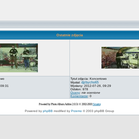
Ostatnie zdjęcia
owo
Tytuł zdjęcia: Koncertowo
djzbycho65
Wysłał:
 09:31
Wysłany: 2012-07-26, 09:29
Odsłon: 978
Oceny
:
nie ocenione
Komentarze
: 0
Powered by Photo Album Addon 2.0.51 © 2002-2003
Smartor
Powered by
phpBB
modified by
Przemo
© 2003 phpBB Group