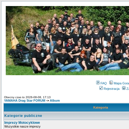
FAQ
Mapa Goo
Rejestracja
Z
Obecny czas to 2026-08-08, 17:13
YAMAHA Drag Star FORUM
->
Album
Kategoria
Kategorie publiczne
Imprezy Motocyklowe
Wszystkie nasze imprezy