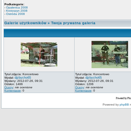
Podkategorie:
-
Opalenica 2008
-
Krotoszyn 2008
-
Ostróda 2008
Galerie użytkowników
»
Twoja prywatna galeria
Tytuł zdjęcia: Koncertowo
Tytuł zdjęcia: Koncertowo
djzbycho65
djzbycho65
Wysłał:
Wysłał:
Wysłany: 2012-07-26, 09:31
Wysłany: 2012-07-26, 09:31
Odsłon: 1466
Odsłon: 1206
Oceny
:
nie ocenione
Oceny
:
nie ocenione
Komentarze
: 0
Komentarze
: 0
Powered by Pho
Powered by
phpBB
m