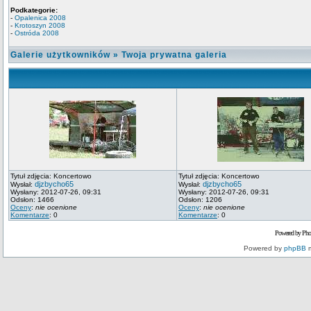
Podkategorie:
-
Opalenica 2008
-
Krotoszyn 2008
-
Ostróda 2008
Galerie użytkowników
»
Twoja prywatna galeria
Tytuł zdjęcia: Koncertowo
Tytuł zdjęcia: Koncertowo
djzbycho65
djzbycho65
Wysłał:
Wysłał:
Wysłany: 2012-07-26, 09:31
Wysłany: 2012-07-26, 09:31
Odsłon: 1466
Odsłon: 1206
Oceny
:
nie ocenione
Oceny
:
nie ocenione
Komentarze
: 0
Komentarze
: 0
Powered by Pho
Powered by
phpBB
m