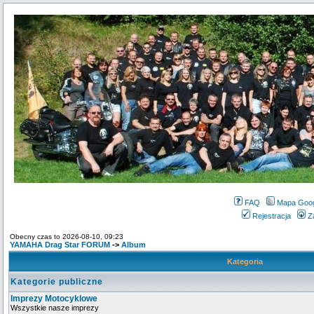
FAQ
Mapa Goo
Rejestracja
Z
Obecny czas to 2026-08-10, 09:23
YAMAHA Drag Star FORUM
->
Album
Kategoria
Kategorie publiczne
Imprezy Motocyklowe
Wszystkie nasze imprezy