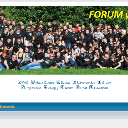
FAQ
Mapa Google
Szukaj
Użytkownicy
Grupy
Rejestracja
Zaloguj
Album
Chat
Download
Kategoria