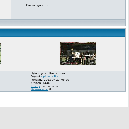
Podkategorie: 3
Tytuł zdjęcia: Koncertowo
djzbycho65
Wysłał:
Wysłany: 2012-07-26, 09:29
Odsłon: 1334
Oceny
:
nie ocenione
Komentarze
: 0