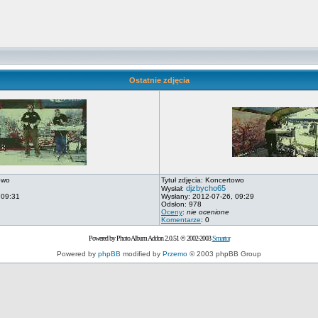
Ostatnie zdjęcia
owo
Tytuł zdjęcia: Koncertowo
djzbycho65
Wysłał:
 09:31
Wysłany: 2012-07-26, 09:29
Odsłon: 978
Oceny
:
nie ocenione
Komentarze
: 0
Powered by Photo Album Addon 2.0.51 © 2002-2003
Smartor
Powered by
phpBB
modified by
Przemo
© 2003 phpBB Group