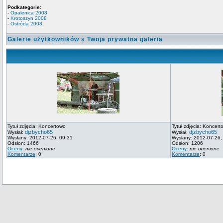
Podkategorie:
-
Opalenica 2008
-
Krotoszyn 2008
-
Ostróda 2008
Galerie użytkowników
»
Twoja prywatna galeria
Tytuł zdjęcia: Koncertowo
Tytuł zdjęcia: Koncert
djzbycho65
djzbycho65
Wysłał:
Wysłał:
Wysłany: 2012-07-26, 09:31
Wysłany: 2012-07-26,
Odsłon: 1466
Odsłon: 1206
Oceny
:
nie ocenione
Oceny
:
nie ocenione
Komentarze
: 0
Komentarze
: 0