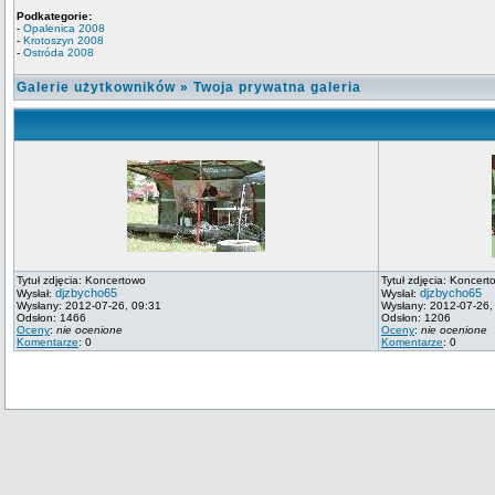
Podkategorie:
-
Opalenica 2008
-
Krotoszyn 2008
-
Ostróda 2008
Galerie użytkowników
»
Twoja prywatna galeria
Tytuł zdjęcia: Koncertowo
Tytuł zdjęcia: Koncert
djzbycho65
djzbycho65
Wysłał:
Wysłał:
Wysłany: 2012-07-26, 09:31
Wysłany: 2012-07-26,
Odsłon: 1466
Odsłon: 1206
Oceny
:
nie ocenione
Oceny
:
nie ocenione
Komentarze
: 0
Komentarze
: 0