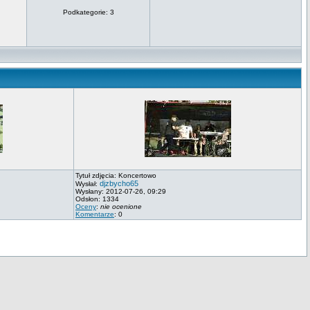
Podkategorie: 3
Tytuł zdjęcia: Koncertowo
djzbycho65
Wysłał:
Wysłany: 2012-07-26, 09:29
Odsłon: 1334
Oceny
:
nie ocenione
Komentarze
: 0