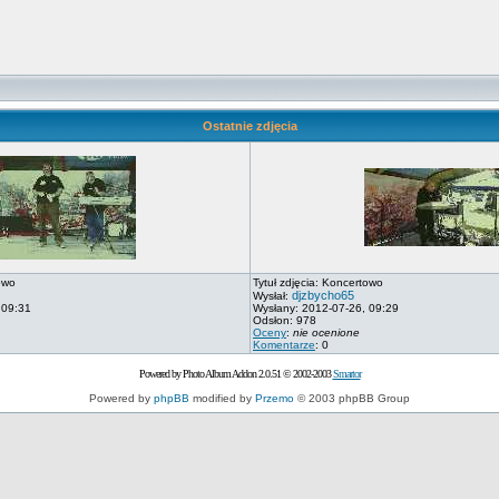
Ostatnie zdjęcia
owo
Tytuł zdjęcia: Koncertowo
djzbycho65
Wysłał:
 09:31
Wysłany: 2012-07-26, 09:29
Odsłon: 978
Oceny
:
nie ocenione
Komentarze
: 0
Powered by Photo Album Addon 2.0.51 © 2002-2003
Smartor
Powered by
phpBB
modified by
Przemo
© 2003 phpBB Group