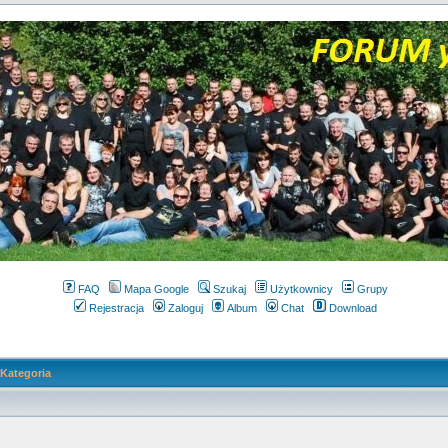
FAQ
Mapa Google
Szukaj
Użytkownicy
Grupy
Rejestracja
Zaloguj
Album
Chat
Download
Kategoria