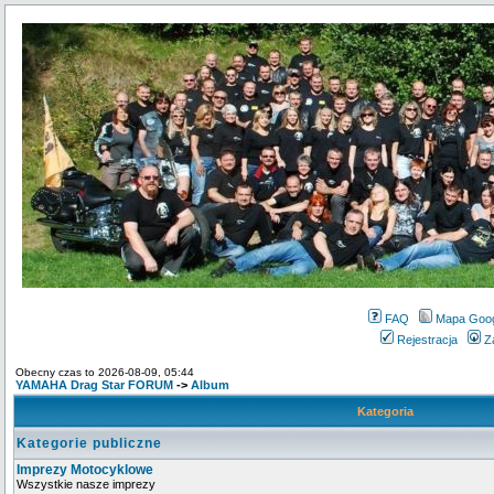
FAQ
Mapa Goo
Rejestracja
Z
Obecny czas to 2026-08-09, 05:44
YAMAHA Drag Star FORUM
->
Album
Kategoria
Kategorie publiczne
Imprezy Motocyklowe
Wszystkie nasze imprezy