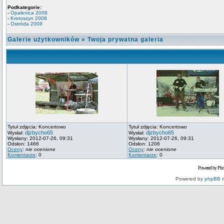
Podkategorie:
-
Opalenica 2008
-
Krotoszyn 2008
-
Ostróda 2008
Galerie użytkowników
»
Twoja prywatna galeria
Tytuł zdjęcia: Koncertowo
Tytuł zdjęcia: Koncertowo
djzbycho65
djzbycho65
Wysłał:
Wysłał:
Wysłany: 2012-07-26, 09:31
Wysłany: 2012-07-26, 09:31
Odsłon: 1466
Odsłon: 1206
Oceny
:
nie ocenione
Oceny
:
nie ocenione
Komentarze
: 0
Komentarze
: 0
Powered by Pho
Powered by
phpBB
m