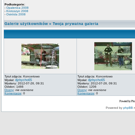
Podkategorie:
-
Opalenica 2008
-
Krotoszyn 2008
-
Ostróda 2008
Galerie użytkowników
»
Twoja prywatna galeria
Tytuł zdjęcia: Koncertowo
Tytuł zdjęcia: Koncertowo
djzbycho65
djzbycho65
Wysłał:
Wysłał:
Wysłany: 2012-07-26, 09:31
Wysłany: 2012-07-26, 09:31
Odsłon: 1466
Odsłon: 1206
Oceny
:
nie ocenione
Oceny
:
nie ocenione
Komentarze
: 0
Komentarze
: 0
Powered by Pho
Powered by
phpBB
m