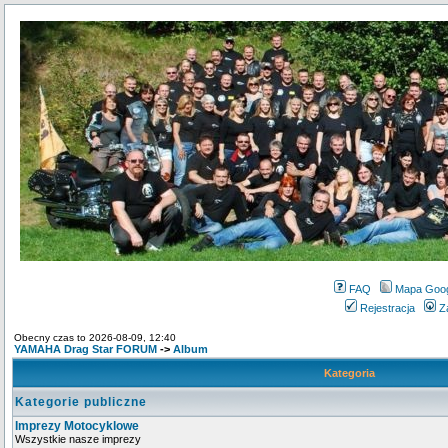
FAQ
Mapa Goo
Rejestracja
Z
Obecny czas to 2026-08-09, 12:40
YAMAHA Drag Star FORUM
->
Album
Kategoria
Kategorie publiczne
Imprezy Motocyklowe
Wszystkie nasze imprezy