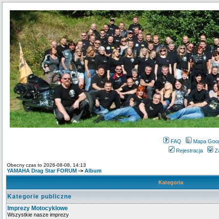
FAQ
Mapa Goo
Rejestracja
Z
Obecny czas to 2026-08-08, 14:13
YAMAHA Drag Star FORUM
->
Album
Kategoria
Kategorie publiczne
Imprezy Motocyklowe
Wszystkie nasze imprezy