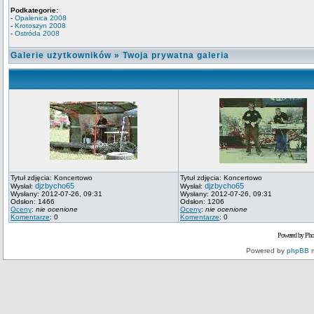
Podkategorie:
-
Opalenica 2008
-
Krotoszyn 2008
-
Ostróda 2008
Galerie użytkowników
»
Twoja prywatna galeria
Tytuł zdjęcia: Koncertowo
Tytuł zdjęcia: Koncertowo
djzbycho65
djzbycho65
Wysłał:
Wysłał:
Wysłany: 2012-07-26, 09:31
Wysłany: 2012-07-26, 09:31
Odsłon: 1466
Odsłon: 1206
Oceny
:
nie ocenione
Oceny
:
nie ocenione
Komentarze
: 0
Komentarze
: 0
Powered by Pho
Powered by
phpBB
m