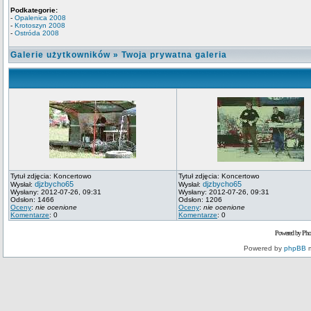
Podkategorie:
-
Opalenica 2008
-
Krotoszyn 2008
-
Ostróda 2008
Galerie użytkowników
»
Twoja prywatna galeria
Tytuł zdjęcia: Koncertowo
Tytuł zdjęcia: Koncertowo
djzbycho65
djzbycho65
Wysłał:
Wysłał:
Wysłany: 2012-07-26, 09:31
Wysłany: 2012-07-26, 09:31
Odsłon: 1466
Odsłon: 1206
Oceny
:
nie ocenione
Oceny
:
nie ocenione
Komentarze
: 0
Komentarze
: 0
Powered by Pho
Powered by
phpBB
m