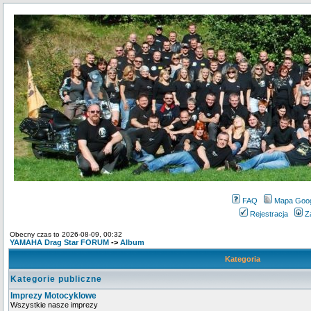
FAQ
Mapa Goo
Rejestracja
Z
Obecny czas to 2026-08-09, 00:32
YAMAHA Drag Star FORUM
->
Album
Kategoria
Kategorie publiczne
Imprezy Motocyklowe
Wszystkie nasze imprezy