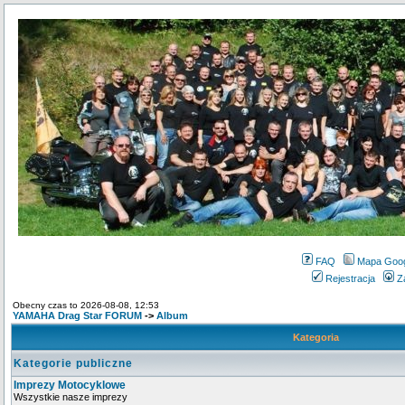
FAQ
Mapa Goo
Rejestracja
Z
Obecny czas to 2026-08-08, 12:53
YAMAHA Drag Star FORUM
->
Album
Kategoria
Kategorie publiczne
Imprezy Motocyklowe
Wszystkie nasze imprezy