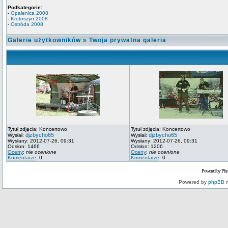
Podkategorie:
-
Opalenica 2008
-
Krotoszyn 2008
-
Ostróda 2008
Galerie użytkowników
»
Twoja prywatna galeria
Tytuł zdjęcia: Koncertowo
Tytuł zdjęcia: Koncertowo
djzbycho65
djzbycho65
Wysłał:
Wysłał:
Wysłany: 2012-07-26, 09:31
Wysłany: 2012-07-26, 09:31
Odsłon: 1466
Odsłon: 1206
Oceny
:
nie ocenione
Oceny
:
nie ocenione
Komentarze
: 0
Komentarze
: 0
Powered by Pho
Powered by
phpBB
m