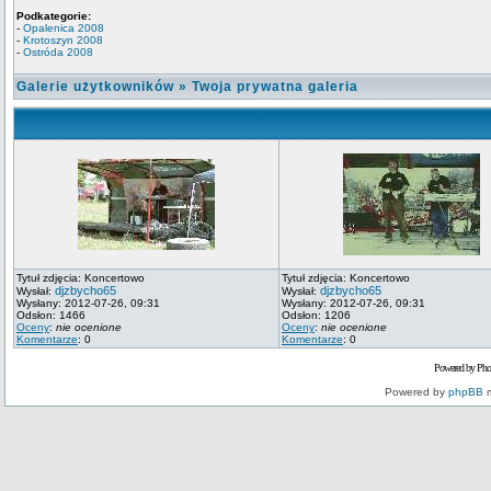
Podkategorie:
-
Opalenica 2008
-
Krotoszyn 2008
-
Ostróda 2008
Galerie użytkowników
»
Twoja prywatna galeria
Tytuł zdjęcia: Koncertowo
Tytuł zdjęcia: Koncertowo
djzbycho65
djzbycho65
Wysłał:
Wysłał:
Wysłany: 2012-07-26, 09:31
Wysłany: 2012-07-26, 09:31
Odsłon: 1466
Odsłon: 1206
Oceny
:
nie ocenione
Oceny
:
nie ocenione
Komentarze
: 0
Komentarze
: 0
Powered by Pho
Powered by
phpBB
m