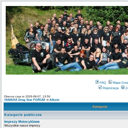
FAQ
Mapa Goo
Rejestracja
Z
Obecny czas to 2026-08-07, 13:50
YAMAHA Drag Star FORUM
->
Album
Kategoria
Kategorie publiczne
Imprezy Motocyklowe
Wszystkie nasze imprezy